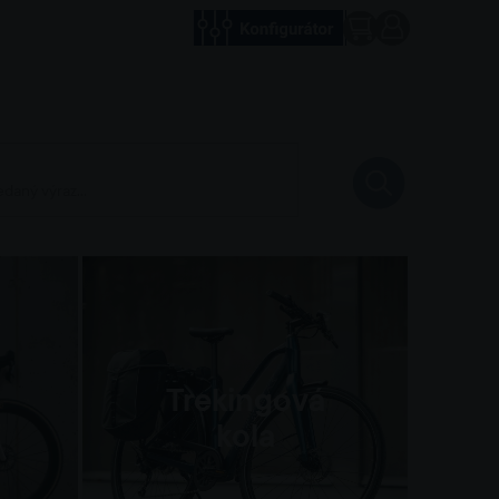
Trekingová
kola