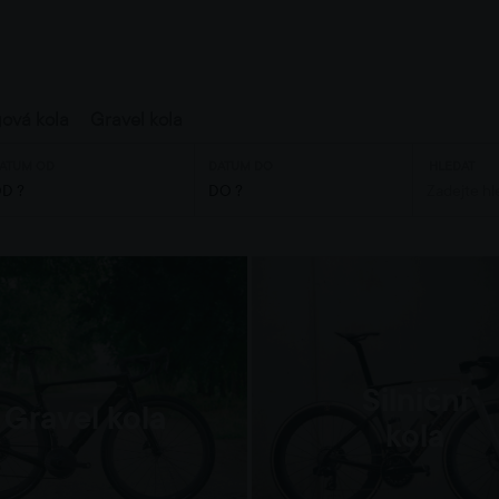
gová kola
Gravel kola
ATUM OD
DATUM DO
HLEDAT
Silniční
Gravel kola
kola