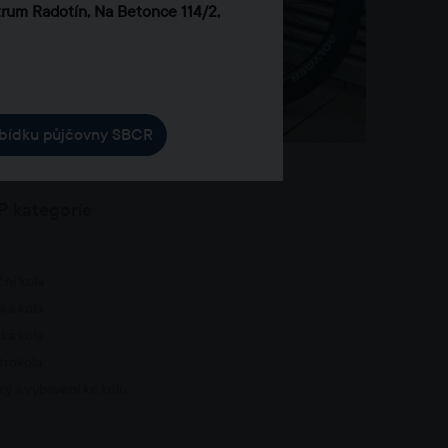
kola
trum Radotín, Na Betonce 114/2,
abídku půjčovny SBCR
 kategorie
ční kola
ká kola
ká kola
trokola
ky a vybavení ke kolu